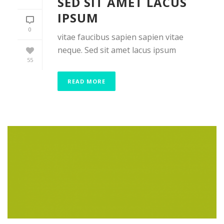
SED SIT AMET LACUS
IPSUM
0
vitae faucibus sapien sapien vitae
neque. Sed sit amet lacus ipsum
55
READ MORE