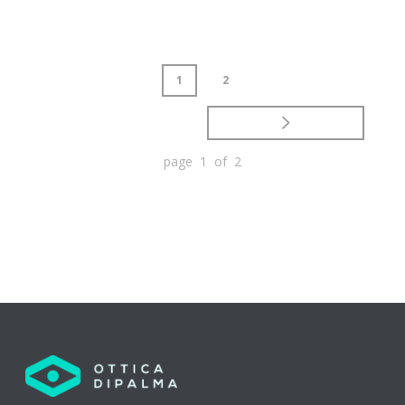
1
2
page 1 of 2