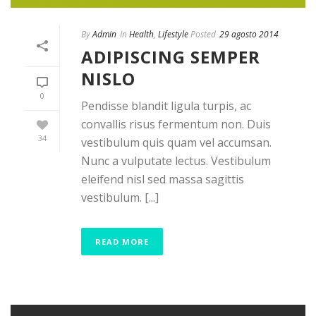
By
Admin
In
Health
,
Lifestyle
Posted
29 agosto 2014
ADIPISCING SEMPER
NISLO
0
Pendisse blandit ligula turpis, ac
convallis risus fermentum non. Duis
34
vestibulum quis quam vel accumsan.
Nunc a vulputate lectus. Vestibulum
eleifend nisl sed massa sagittis
vestibulum. [...]
READ MORE