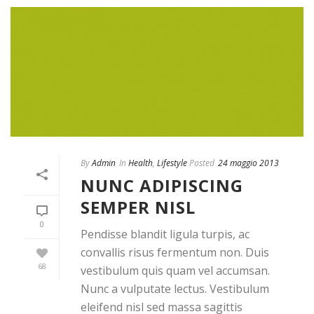
By
Admin
In
Health
,
Lifestyle
Posted
24 maggio 2013
NUNC ADIPISCING
SEMPER NISL
0
Pendisse blandit ligula turpis, ac
convallis risus fermentum non. Duis
68
vestibulum quis quam vel accumsan.
Nunc a vulputate lectus. Vestibulum
eleifend nisl sed massa sagittis