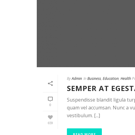
By
Admin
In
Business
,
Education
,
Health
Po
SEMPER AT EGEST
Suspendisse blandit ligula tur
0
quam vel accumsan. Nunc a vul
vestibulum. [...]
659
READ MORE