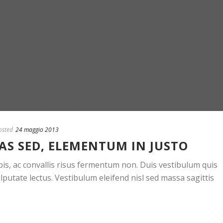
sted
24 maggio 2013
AS SED, ELEMENTUM IN JUSTO
pis, ac convallis risus fermentum non. Duis vestibulum quis
putate lectus. Vestibulum eleifend nisl sed massa sagittis