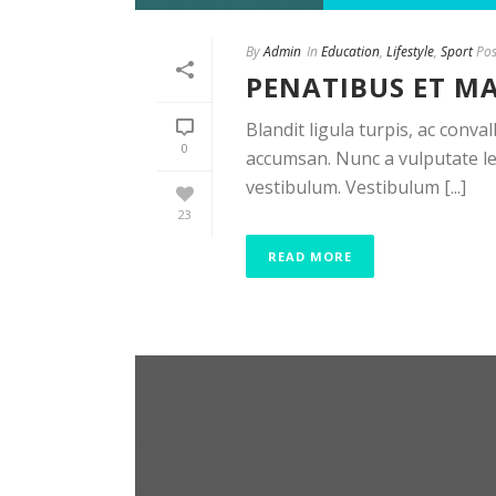
By
Admin
In
Education
,
Lifestyle
,
Sport
Pos
PENATIBUS ET M
Blandit ligula turpis, ac conv
0
accumsan. Nunc a vulputate lec
vestibulum. Vestibulum [...]
23
READ MORE