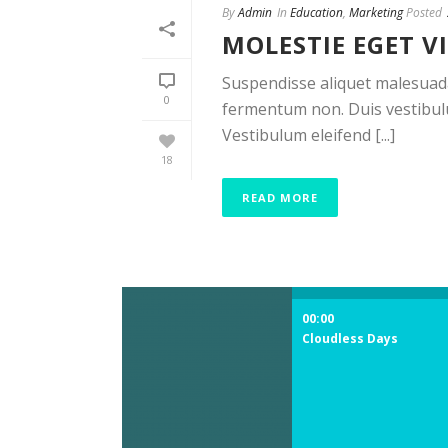
By
Admin
In
Education
,
Marketing
Posted
MOLESTIE EGET V
Suspendisse aliquet malesuada c
0
fermentum non. Duis vestibul
Vestibulum eleifend [...]
18
READ MORE
00:00
Cloudless Days