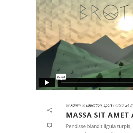
By
Admin
In
Education
,
Sport
Posted
24 m
MASSA SIT AMET
Pendisse blandit ligula turpis
0