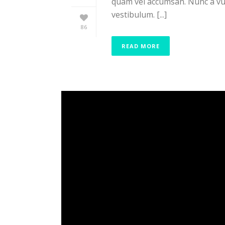
quam vel accumsan. Nunc a vul
vestibulum. [...]
86
READ MORE