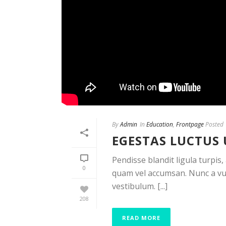
By
Admin
In
Education
,
Frontpage
Posted
EGESTAS LUCTUS 
Pendisse blandit ligula turpis
0
quam vel accumsan. Nunc a vul
vestibulum. [...]
208
READ MORE