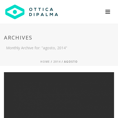
ARCHIVES
Monthly Archive for: "agosto, 2014"
HOME
/
2014
/ AGOSTO