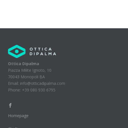
Ottica Dipalma
Piazza Milite Ignoto, 10
70043 Monopoli BA
Email: info@otticadipalma.com
Phone: +39 080 930 6795
Homepage