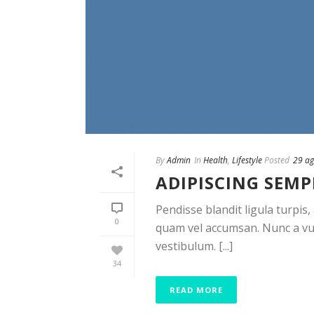
By
Admin
In
Health
,
Lifestyle
Posted
29 ag
ADIPISCING SEMP
Pendisse blandit ligula turpis
0
quam vel accumsan. Nunc a vul
vestibulum. [...]
34
READ MORE