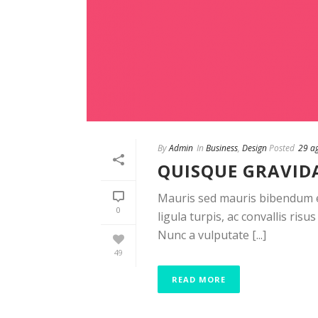
By
Admin
In
Business
,
Design
Posted
29 a
QUISQUE GRAVID
Mauris sed mauris bibendum es
0
ligula turpis, ac convallis ri
Nunc a vulputate [...]
49
READ MORE