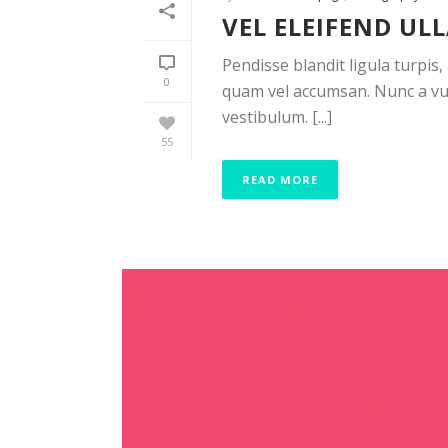
VEL ELEIFEND UL
Pendisse blandit ligula turpis
0
quam vel accumsan. Nunc a vul
vestibulum. [...]
55
READ MORE