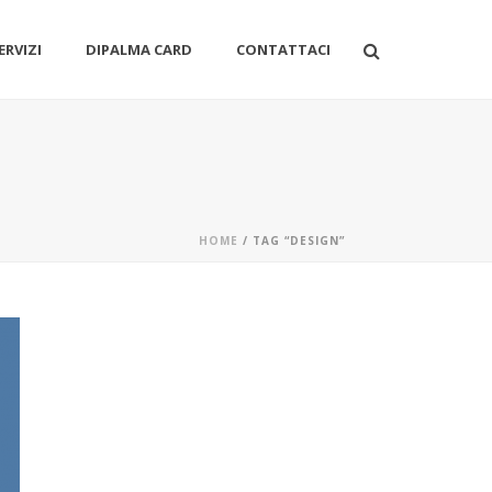
ERVIZI
DIPALMA CARD
CONTATTACI
HOME
/ TAG “DESIGN”