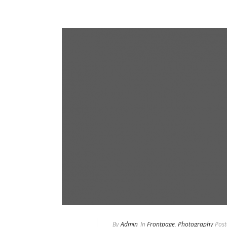
By
Admin
In
Frontpage
,
Photography
Post