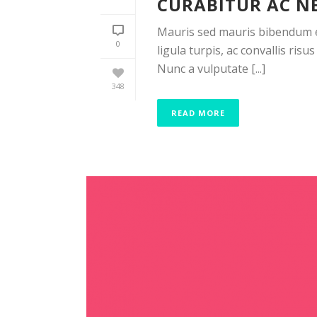
CURABITUR AC N
Mauris sed mauris bibendum es
0
ligula turpis, ac convallis ri
Nunc a vulputate [...]
348
READ MORE