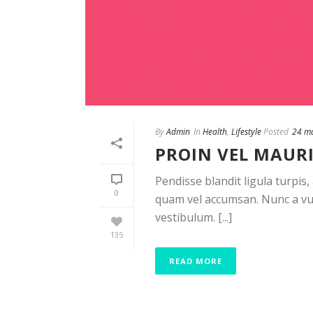
By
Admin
In
Health
,
Lifestyle
Posted
24 m
PROIN VEL MAUR
Pendisse blandit ligula turpis
0
quam vel accumsan. Nunc a vul
vestibulum. [...]
135
READ MORE