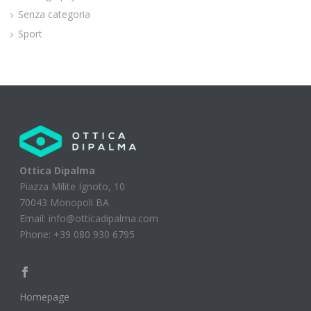
Senza categoria
Sport
Ottica Dipalma
Piazza Milite Ignoto, 10
70043 Monopoli BA
Email: info@otticadipalma.com
Phone: +39 080 930 6795
Homepage