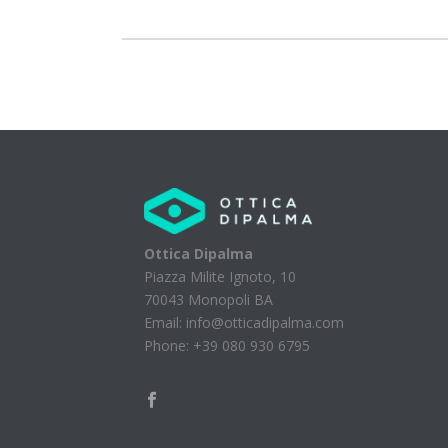
Ottica Dipalma
Piazza Milite Ignoto, 10
70043 Monopoli BA
Email: info@otticadipalma.com
Phone: +39 080 930 6795